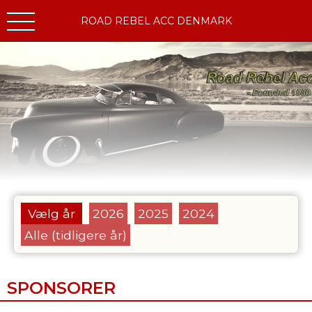
ROAD REBEL ACC DENMARK
Vælg år
2026
2025
2024
Alle (tidligere år)
SPONSORER