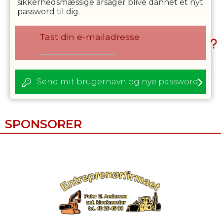
sikkerhedsmæssige årsager blive dannet et nyt
password til dig.
Tast din e-mailadresse
Send mit brugernavn og nye password
SPONSORER